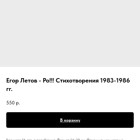
Егор Летов - Ро!!! Стихотворения 1983-1986
гг.
550
р.
В корзину
Брошюра 16 стр, суперобложка. Формат 14х20 см, Факсимильное издание.