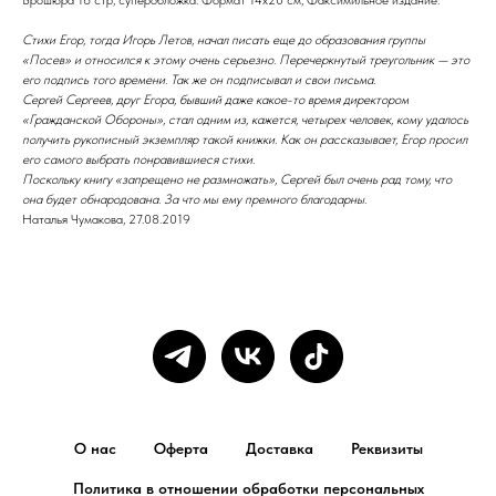
Стихи Егор, тогда Игорь Летов, начал писать еще до образования группы
«Посев» и относился к этому очень серьезно. Перечеркнутый треугольник — это
его подпись того времени. Так же он подписывал и свои письма.
Сергей Сергеев, друг Егора, бывший даже какое-то время директором
«Гражданской Обороны», стал одним из, кажется, четырех человек, кому удалось
получить рукописный экземпляр такой книжки. Как он рассказывает, Егор просил
его самого выбрать понравившиеся стихи.
Поскольку книгу «запрещено не размножать», Сергей был очень рад тому, что
она будет обнародована. За что мы ему премного благодарны.
Наталья Чумакова, 27.08.2019
О нас
Оферта
Доставка
Реквизиты
Политика в отношении обработки персональных