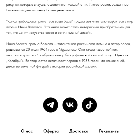
рисунки, которые визуально дополняют каждый стих. Иллюстрации, созданные
Елизаветой, делают книгу более уникальной.
"Канал грибоедова примет все ваши беды" предлагает читателю углубиться в мир
поэзии Инны Волковой. Эта книга может стать интересным приобретением для
тех, кто ценит искусство слова и оригинальный дизайн.
Инна Александровна Волкова — талантливая российская певица и автор песен,
родившаяся 20 июля 1964 года в Мурманске. Она стала известной как
участница группы «Колибри» и автор биографической книги «Статус: Одна из
„Колибри“». Ее творчество охватывает период с 1988 года и до наших дней,
делая ее заметной фигурой в истории российской музыки.
О нас
Оферта
Доставка
Реквизиты