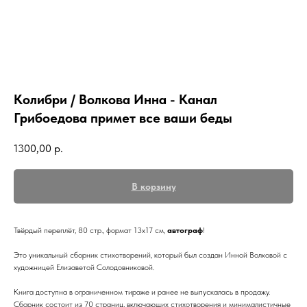
Колибри / Волкова Инна - Канал
Грибоедова примет все ваши беды
1300,00
р.
В корзину
Твёрдый переплёт, 80 стр., формат 13х17 см,
автограф
!
Это уникальный сборник стихотворений, который был создан Инной Волковой с
художницей Елизаветой Солодовниковой.
Книга доступна в ограниченном тираже и ранее не выпускалась в продажу.
Сборник состоит из 70 страниц, включающих стихотворения и минималистичные