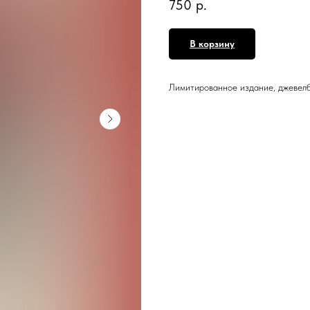
750
р.
В корзину
Лимитированное издание, джевел