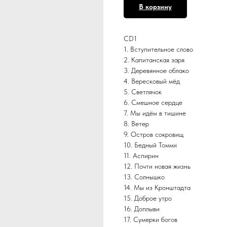
В корзину
CD1
1. Вступительное слово
2. Капитанская заря
3. Деревянное облако
4. Вересковый мёд
5. Светлячок
6. Смешное сердце
7. Мы идём в тишине
8. Ветер
9. Остров сокровищ
10. Бедный Томми
11. Аспирин
12. Почти новая жизнь
13. Солнышко
14. Мы из Кронштадта
15. Доброе утро
16. Доплыви
17. Сумерки богов