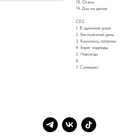
18. Осень
19. Дом на дюнах
CD2
1. В одинокие дома
2. Бесполезный день
3. Кончились патроны
4. Берег надежды
5. Навсегда
6.
7. Солнышко