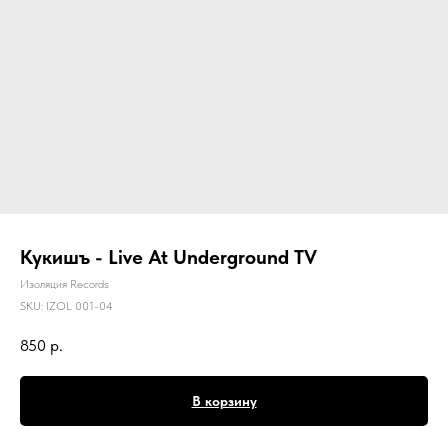
Кукишъ - Live At Underground TV
Изоляция Records
SKU:
IZOL 001-04
850
р.
В корзину