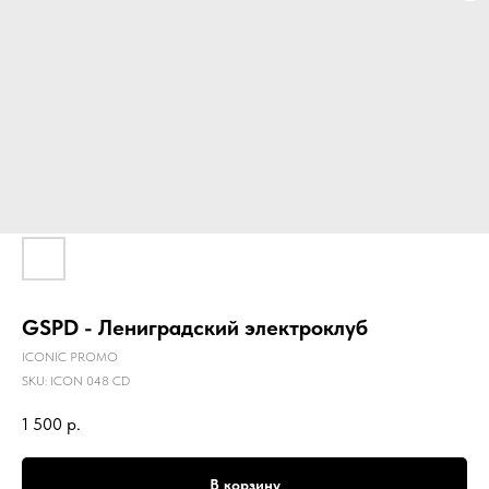
GSPD - Лениградский электроклуб
ICONIC PROMO
SKU:
ICON 048 CD
1 500
р.
В корзину