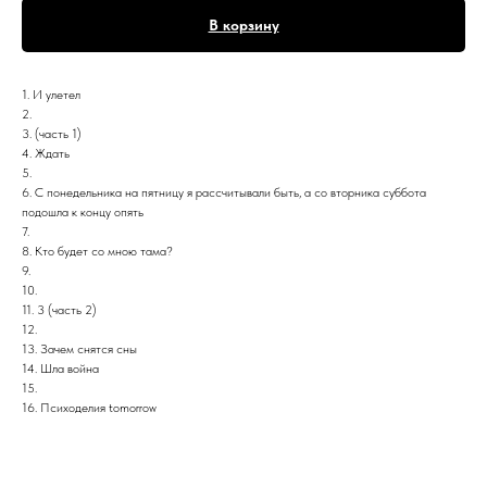
В корзину
1. И улетел
2.
3. (часть 1)
4. Ждать
5.
6. С понедельника на пятницу я рассчитывали быть, а со вторника суббота
подошла к концу опять
7.
8. Кто будет со мною тама?
9.
10.
11. 3 (часть 2)
12.
13. Зачем снятся сны
14. Шла война
15.
16. Психоделия tomorrow