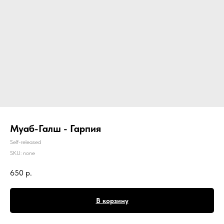
Муаб-Галш - Гарпия
Self-released
SKU:
none
650
р.
В корзину