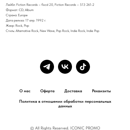
Лейбл: Fiction Records – fixcd 20, Fiction Records – 513 261-2
Формат: CD, Album
Страна: Europe
Дата релиза: 17 апр. 1992 г.
Жанр: Rock, Pop
Стиль: Alternative Rock, New Wave, Pop Rock, Indie Rock, Indie Pop
О нас
Оферта
Доставка
Реквизиты
Политика в отношении обработки персональных
данных
© All Rights Reserved. ICONIC PROMO