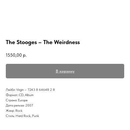
The Stooges – The Weirdness
1550,00
р.
В корзину
Лейбл: Virgin – 7243 8 64648 2 8
Формат: CD, Album
Страна: Europe
Дата релиза: 2007
Жанр: Rock
Стиль: Hard Rock, Punk