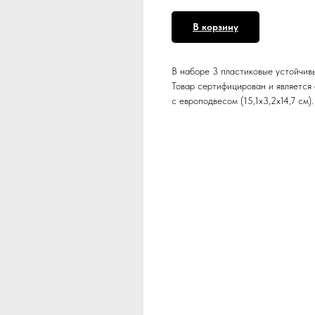
В корзину
В наборе 3 пластиковые устойчив
Товар сертифицирован и является 
с европодвесом (15,1х3,2х14,7 см).