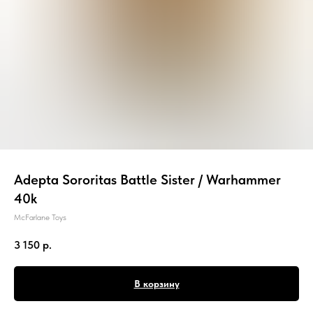
Adepta Sororitas Battle Sister / Warhammer
40k
McFarlane Toys
3 150
р.
В корзину