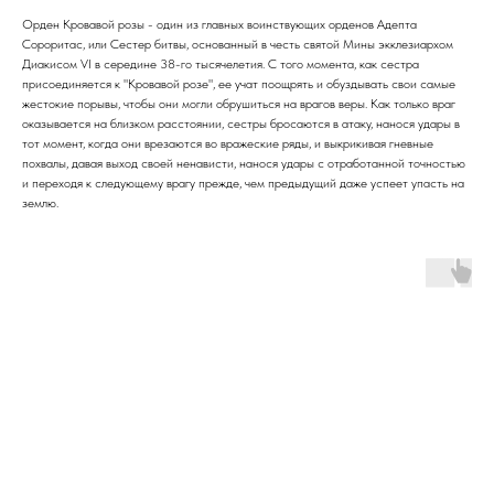
Орден Кровавой розы - один из главных воинствующих орденов Адепта
Сороритас, или Сестер битвы, основанный в честь святой Мины экклезиархом
Диакисом VI в середине 38-го тысячелетия. С того момента, как сестра
присоединяется к "Кровавой розе", ее учат поощрять и обуздывать свои самые
жестокие порывы, чтобы они могли обрушиться на врагов веры. Как только враг
оказывается на близком расстоянии, сестры бросаются в атаку, нанося удары в
тот момент, когда они врезаются во вражеские ряды, и выкрикивая гневные
похвалы, давая выход своей ненависти, нанося удары с отработанной точностью
и переходя к следующему врагу прежде, чем предыдущий даже успеет упасть на
землю.