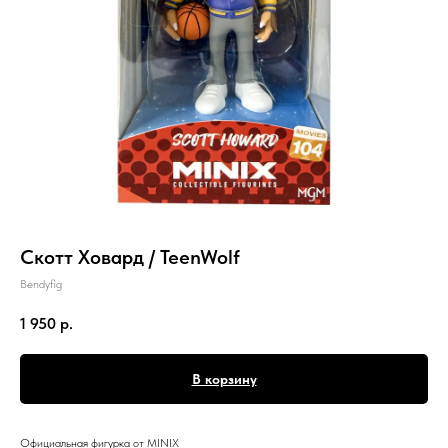
Скотт Ховард / TeenWolf
Bendyfig
1 950
р.
В корзину
Официальная фигурка от MINIX