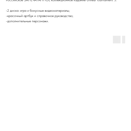
-2 диска: игра и бонусные видеоматериалы;
-красочный артбук и справочное руководство;
-дополнительные персонажи.