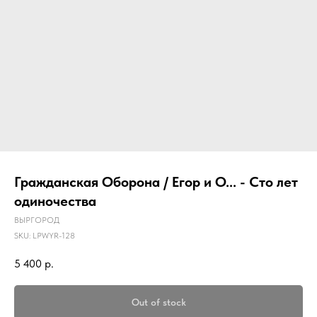
Гражданская Оборона / Егор и О... - Сто лет
одиночества
ВЫРГОРОД
SKU:
LPWYR-128
5 400
р.
Out of stock