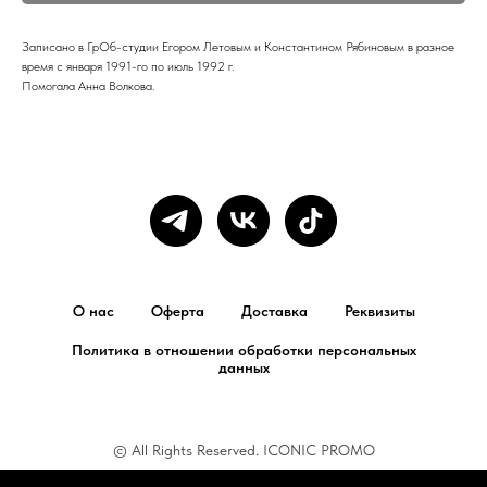
Записано в ГрОб-студии Егором Летовым и Константином Рябиновым в разное
время с января 1991-го по июль 1992 г.
Помогала Анна Волкова.
О нас
Оферта
Доставка
Реквизиты
Политика в отношении обработки персональных
данных
© All Rights Reserved. ICONIC PROMO