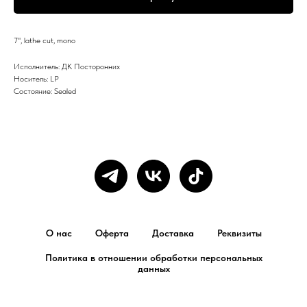
7", lathe cut, mono
Исполнитель: ДК Посторонних
Носитель: LP
Состояние: Sealed
О нас
Оферта
Доставка
Реквизиты
Политика в отношении обработки персональных
данных