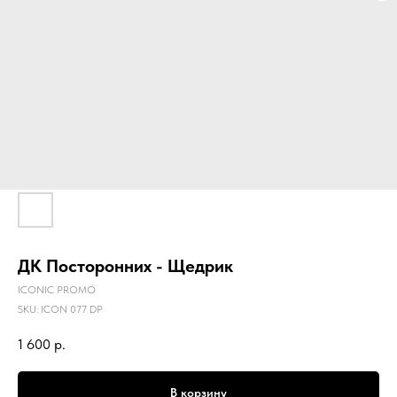
ДК Посторонних - Щедрик
ICONIC PROMO
SKU:
ICON 077 DP
1 600
р.
В корзину