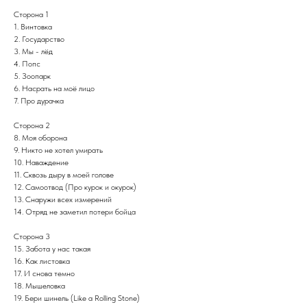
Сторона 1
1. Винтовка
2. Государство
3. Мы - лёд
4. Попс
5. Зоопарк
6. Насрать на моё лицо
7. Про дурачка
Сторона 2
8. Моя оборона
9. Никто не хотел умирать
10. Наваждение
11. Сквозь дыру в моей голове
12. Самоотвод (Про курок и окурок)
13. Снаружи всех измерений
14. Отряд не заметил потери бойца
Сторона 3
15. Забота у нас такая
16. Как листовка
17. И снова темно
18. Мышеловка
19. Бери шинель (Like a Rolling Stone)