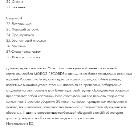
20. Сияние
21. Без меня
Сторона 4
22. Детский мир
23. Хороший автобус
24. Про червячков
25. Беспонтовый пирожок
26. Мёртвые
27. Слава психонавтам
28. Всё идёт по плану
Данная серия, ставшая за 25 лет поистине культовой, является визитной
карточкой лейбла MOROZ RECORDS и одним из наиболее узнаваемых серийных
изданий России. В «Легендах» издаются только самые достойные рокеры,
известные в каждом уголке страны и далеко за её пределами, собирающие
стадионы на свои сольные шоу. Винил культовой группы «Гражданская оборона»
представляет собой настоящий best, охватывающий все периоды творчества
коллектива. В составе сборника 28 песен, которые порадуют как искушённого
фаната, так и человека, поверхностно знакомого с творчеством «Гражданской
обороны». Издание сопровождается большой обзорной статьёй об истории
группы Гражданская оборона и её лидере - Егоре Летове.
Изготовлено в ЕС.