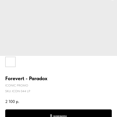
Forevert - Paradox
ICONIC PROMO
SKU:
ICON 044 LP
2 100
р.
В корзину