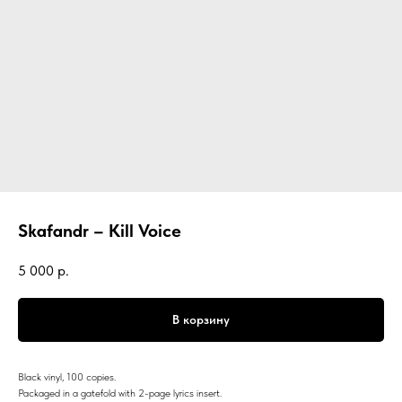
Skafandr – Kill Voice
5 000
р.
В корзину
Black vinyl, 100 copies.
Packaged in a gatefold with 2-page lyrics insert.