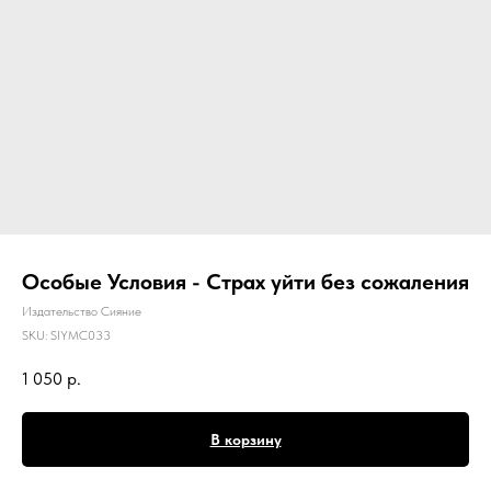
Особые Условия - Страх уйти без сожаления
Издательство Сияние
SKU:
SIYMC033
1 050
р.
В корзину