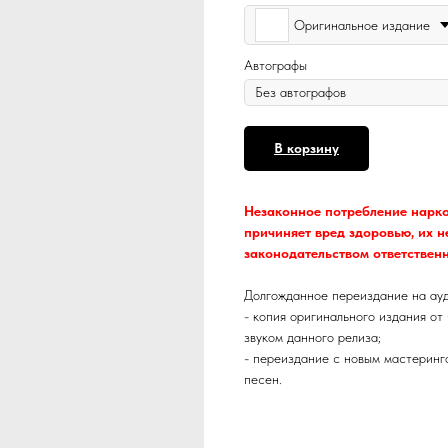
Оригинальное издание
Автографы
В корзину
Незаконное потребление нарко
причиняет вред здоровью, их 
законодательством ответствен
Долгожданное переиздание на ауд
- копия оригинального издания от
звуком данного релиза;
- переиздание с новым мастеринго
песен.