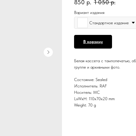
850
р.
1 050
р.
Вариант издания
Стандартное издание
В корзину
Белая кассета с тампопечатью, об
группе и архивными фото.
Состояние: Sealed
Исполнитель: RAF
Носитель: MC
LxWxH: 110x70x20 mm
Weight: 70 g