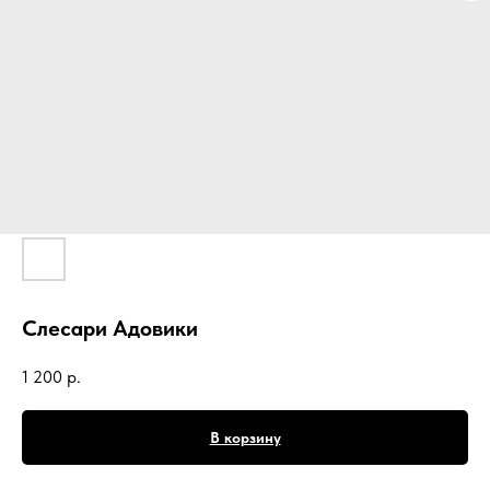
Слесари Адовики
1 200
р.
В корзину