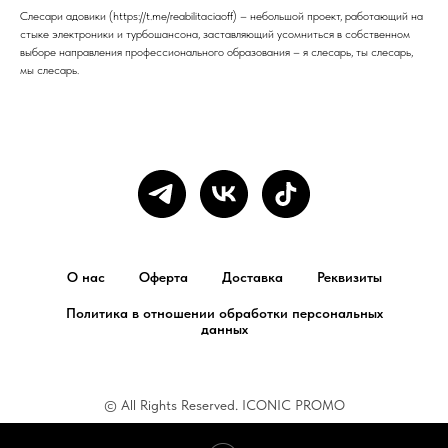
Слесари адовики (https://t.me/reabilitaciaoff) – небольшой проект, работающий на
стыке электроники и турбошансона, заставляющий усомниться в собственном
выборе направления профессионального образования – я слесарь, ты слесарь,
мы слесарь.
О нас
Оферта
Доставка
Реквизиты
Политика в отношении обработки персональных
данных
© All Rights Reserved. ICONIC PROMO