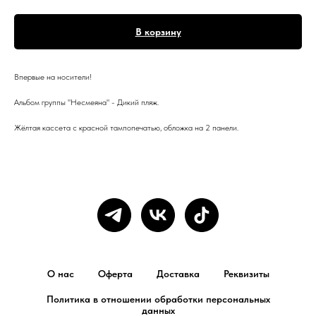
В корзину
Впервые на носители!
Альбом группы "Несмеяна" - Дикий пляж.
Жёлтая кассета с красной тампопечатью, обложка на 2 панели.
О нас
Оферта
Доставка
Реквизиты
Политика в отношении обработки персональных
данных