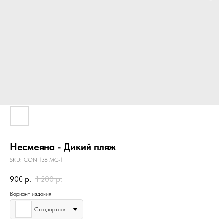
Несмеяна - Дикий пляж
SKU:
ICON 138 MC-1
900
р.
1 200
р.
Вариант издания
Стандартное