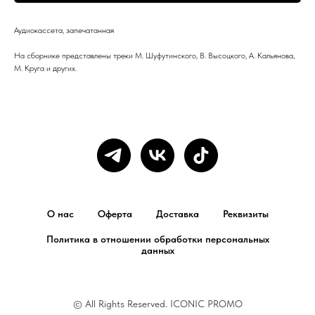
Аудиокассета, запечатанная
На сборнике представлены треки М. Шуфутинского, В. Высоцкого, А. Кальянова,
М. Круга и других.
О нас
Оферта
Доставка
Реквизиты
Политика в отношении обработки персональных
данных
© All Rights Reserved. ICONIC PROMO