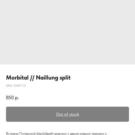
Morbital // Naillung split
SKU:
SWP-13
850
р.
Out of stock
Встреча Питерской black/death дивизии с двумя новыми треками и