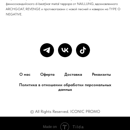
фенноскандийского d-beat/war metal террора от NAILLUNG, вдохновленного
ARCHGOAT, REVENGE и противогазами с новой песней и кавером на TYPE O
NEGATIVE.
О нас
Оферта
Доставка
Реквизиты
Политика в отношении обработки персональных
данных
© All Rights Reserved. ICONIC PROMO
Tilda
Made on