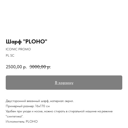
Шарф "PLOHO"
ICONIC PROMO
PL SC
2500,00
р.
3000,00
р.
В корзину
Двусторонний вязанный шарф, материал: акрил.
Примерный размер: 16х170 см
Удобен при уходе и носке, можно стирать в стиральной машине на режиме
"синтетика".
Исполнитель: PLOHO