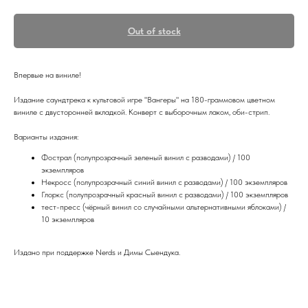
Out of stock
Впервые на виниле!
Издание саундтрека к культовой игре "Вангеры" на 180-граммовом цветном
виниле с двусторонней вкладкой. Конверт с выборочным лаком, оби-стрип.
Варианты издания:
Фострал (полупрозрачный зеленый винил с разводами) / 100
экземпляров
Некросс (полупрозрачный синий винил с разводами) / 100 экземпляров
Глоркс (полупрозрачный красный винил с разводами) / 100 экземпляров
тест-пресс (чёрный винил со случайными альтернативными яблоками) /
10 экземпляров
Издано при поддержке Nerds и Димы Сыендука.