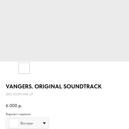
VANGERS. ORIGINAL SOUNDTRACK
SKU:
ICON 045 LP
6 000
р.
Вариант издания
Фострал