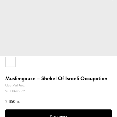
Muslimgauze – Shekel Of Israeli Occupation
Ultra-Mail Prod.
SKU:
UMP - 62
2 850
р.
В корзину