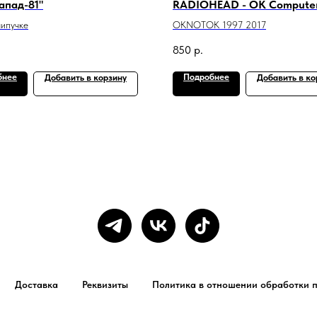
апад-81"
RADIOHEAD - OK Compute
липучке
OKNOTOK 1997 2017
850
р.
бнее
Подробнее
Добавить в корзину
Добавить в ко
Доставка
Реквизиты
Политика в отношении обработки 