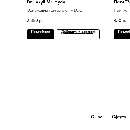
Dr. Jekyll Mr. Hyde
Патч "З
Официальная фигурка от MEGO
Патч на 
2 850
р.
450
р.
Подробнее
Подро
Добавить в корзину
О нас
Оферта