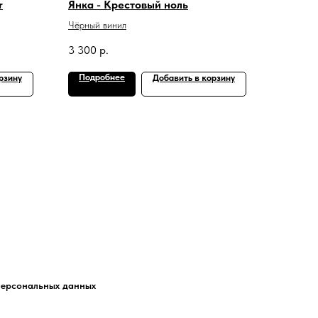
r
Янка - Крестовый ноль
Чёрный винил
3 300
р.
Подробнее
рзину
Добавить в корзину
персональных данных