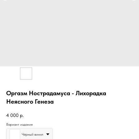
Оргазм Нострадамуса - Лихорадка
Неясного Генеза
4 000
р.
Вариант издания
Чёрный винил