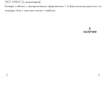
ТЕСТ-ПРЕСС (5 экземпляров)
Конверт и яблоки с альтернативным оформлением + 2 факсимильные рукописи из
тетрадки Угла с текстами песен с альбома
В
НАЛИЧИИ