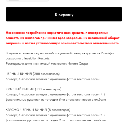
В корзину
Незаконное потребление наркотических средств, психотропных
веществ, их аналогов причиняет вред здоровью, их незаконный оборот
запрещен и влечет установленную законодательством ответственность
Впервые на виниле издается альбом культовой панк-рок группы из Улан-Удэ,
совместно с Insulation Records.
Реставрация звука и виниловый мастеринг: Никита Савра
ЧЁРНЫЙ ВИНИЛ (200 экземпляров)
Конверт, 4-полосная вкладка с архивными фото и текстами песен
КРАСНЫЙ ВИНИЛ (100 экземпляров)
Конверт, 4-полосная вкладка с архивными фото и текстами песен + 2
факсимильные рукописи из тетрадки Угла с текстами песен с альбома
КРАСНО-ЧЕРНЫЙ ВИНИЛ (8 экземпляров)
Конверт, 4-полосная вкладка с архивными фото и текстами песен + 2
факсимильные рукописи из тетрадки Угла с текстами песен с альбома