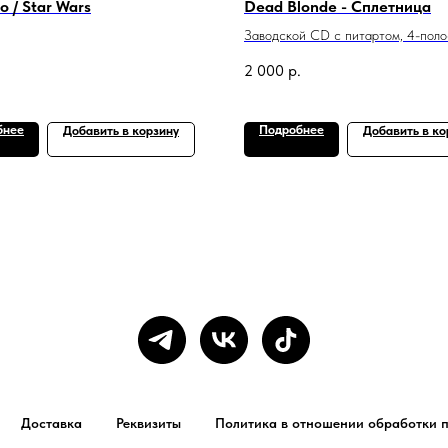
o / Star Wars
Dead Blonde - Сплетница
Заводской CD c питартом, 4-пол
digipack.
.
2 000
р.
бнее
Подробнее
Добавить в корзину
Добавить в ко
Доставка
Реквизиты
Политика в отношении обработки 