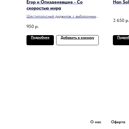
Егор и Опизденевшие - Со
Han Sol
скоростью мира
Шестиполосный диджипак с выборочным
3 650
р
объёмным лаком, плакат
950
р.
Подробнее
Подро
Добавить в корзину
О нас
Оферта