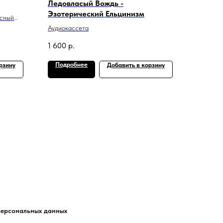
Ледовласый Вождь -
Эзотерический Ельцинизм
осный
Аудиокассета
1 600
р.
Подробнее
рзину
Добавить в корзину
персональных данных