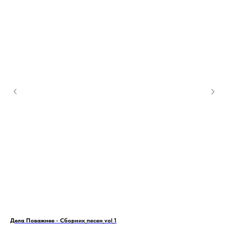
Дела Поважнее - Сборник_песен_vol_1
Ego