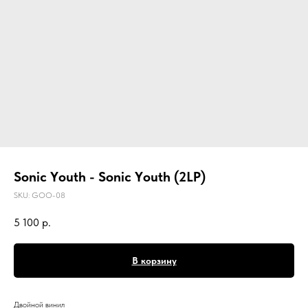
Sоniс Yоuth - Sоniс Yоuth (2LP)
SKU:
GOO-08
5 100
р.
В корзину
Двойной винил