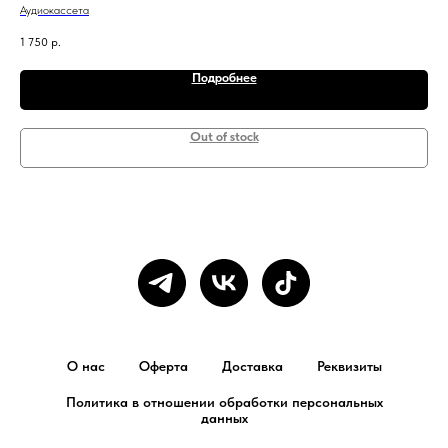
Аудиокассета
Офи
1 750
р.
750
Подробнее
Out of stock
О нас
Оферта
Доставка
Реквизиты
Политика в отношении обработки персональных
данных